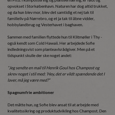
opvokset i Storkøbenhavn. Naturen har dog altid trukket,
og da hun blev mor, blev det samtidig et nej tak til
familieliv på Nørrebro, og et ja tak til åbne vidder,
hobbylandbrug og Vesterhavet i baghaven.
Sammen med familien flyttede hun til Klitmøller i Thy -
også kendt som Cold Hawaii. Her arbejdede Sofie
indledningsvist som planteavlsrådgiver. Men på et
tidspunkt skulle der ske noget andet:
”Jeg sendte en mail til Henrik Goul hos Champost og
skrev noget i stil med: ’Hey, det er vildt spændende det I
laver, må jeg være med?”
Spagnumfrie ambitioner
Det måtte hun, og Sofie blev ansat til at arbejde med
kvalitetssikring og produktudvikling hos Champost. Den