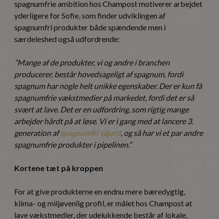
spagnumfrie ambition hos Champost motiverer arbejdet
yderligere for Sofie, som finder udviklingen af
spagnumfri produkter både spændende men i
særdeleshed også udfordrende:
”Mange af de produkter, vi og andre i branchen
producerer, består hovedsageligt af spagnum, fordi
spagnum har nogle helt unikke egenskaber. Der er kun få
spagnumfrie vækstmedier på markedet, fordi det er så
svært at lave. Det er en udfordring, som rigtig mange
arbejder hårdt på at løse. Vi er i gang med at lancere 3.
generation af
spagnumfri såjord
, og så har vi et par andre
spagnumfrie produkter i pipelinen.”
Kortene tæt på kroppen
For at give produkterne en endnu mere bæredygtig,
klima- og miljøvenlig profil, er målet hos Champost at
lave vækstmedier, der udelukkende består af lokale,