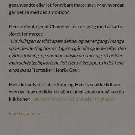
genanvendte eller let fornybare materialer. Men hvordan
går det så med den ambition?
Henrik Goul, ejer af Champost, er forsigtig med at løfte
sløret for meget:
”Udviklingen er vildt spændende, og der er gang i mange
spændende ting hos os. Lige nu går alle og leder efter den
gyldne løsning, og når man måske nærmer sig, så holder
man selvfølgelig kortene lidt tæt på kroppen, til det hele
er på plads”
fortæller Henrik Goul.
Hvis du har lyst til at se Sofie og Henrik snakke lidt om,
hvordan man udvikler en såjord uden spagnum, så kan du
klikke her:
Kan man forspire i Såjord uden spagnum?
Find Forhandler