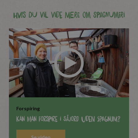
Hvis du vil vide mere om spagnumfri
Forspiring
Kan man forspire i Såjord uden spagnum?
Se video