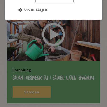
VIS DETALJER
Forspiring
Sådan forspirer du i såjord uden spagnum
Se video