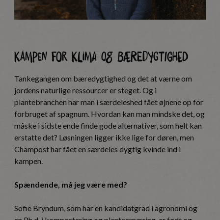
Kampen for klima og bæredygtighed
Tankegangen om bæredygtighed og det at værne om
jordens naturlige ressourcer er steget. Og i
plantebranchen har man i særdeleshed fået øjnene op for
forbruget af spagnum. Hvordan kan man mindske det, og
måske i sidste ende finde gode alternativer, som helt kan
erstatte det? Løsningen ligger ikke lige for døren, men
Champost har fået en særdeles dygtig kvinde ind i
kampen.
Spændende, må jeg være med?
Sofie Bryndum, som har en kandidatgrad i agronomi og
en Ph.d. i kompostering og planteernæring, er født og