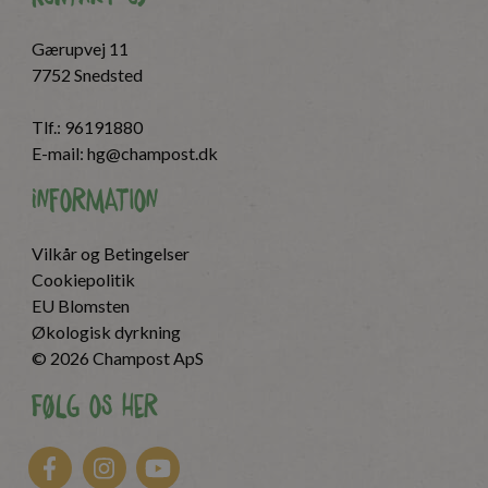
Gærupvej 11
7752 Snedsted
Tlf.:
96191880
E-mail:
hg@champost.dk
Information
Vilkår og Betingelser
Cookiepolitik
EU Blomsten
Økologisk dyrkning
© 2026 Champost ApS
Følg os her