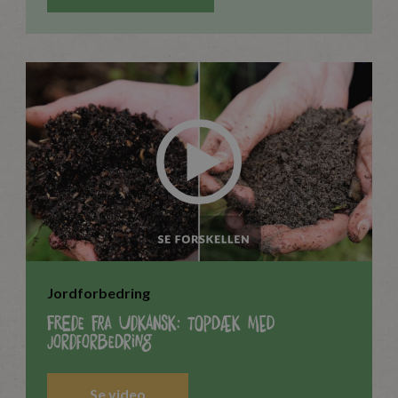
Jordforbedring
Frede fra Udkansk: Topdæk med
jordforbedring
Se video