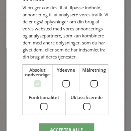
Vi bruger cookies til at tilpasse indhold,
annoncer og til at analysere vores trafik. Vi
deler også oplysninger om din brug af
Køkkenhaven
vores websted med vores annoncerings-
For opbygning af jordens indhold af humus, giver det en
og analysepartnere, som kan kombinere
god effekt at tilføre jordforbedring både forår og
dem med andre oplysninger, som du har
efterår. Du lægger et lag på 3 – 5 cm, som arbejdes godt
givet dem, eller som de har indsamlet fra
ned i den eksisterende jord. Du kan også vælge at lægge
din brug af deres tjenester.
jordforbedring mellem afgrøderne. Her er det vigtigt, at
Absolut
Ydeevne
Målretning
grøntsagerne er kommet godt op af jorden. Vær
nødvendige
opmærksom på, at nogle grøntsager ikke tåler
jordforbedring med høj gødningsværdi. Spørg i dit
plantecenter.
Funktionalitet
Uklassificerede
Ofte stillede spørgsmål
ACCEPTER ALLE