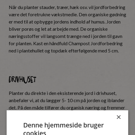
Når du planter stauder, træer, hæk osv. vil jordforbedring
være det foretrukne vækstmedie. Den organiske gødning
er med til at opbygge jordens indhold af humus. Jorden
bliver porøs og let at arbejde med. De organiske
næringsstoffer vil langsomt trænge ned i jorden til gavn
for planten. Kast en håndfuld Champost Jordforbedring
ned i plantehullet og topdæk efterfølgende med 5 cm.
Drivhuset
Planter du direkte i den eksisterende jord i drivhuset,
anbefaler vi, at du lægger 5- 10 cm på jorden og iblander
det. På den måde tilfører du organisk næring og fremmer
væksten. Herefter er det vigtigt, at gennemvande jorden
×
godt før plantning således, at den senere vil være bedre
Denne hjemmeside bruger
til at optage vand.
Se hvordan Janne gør sit drivhus klar.
cookies