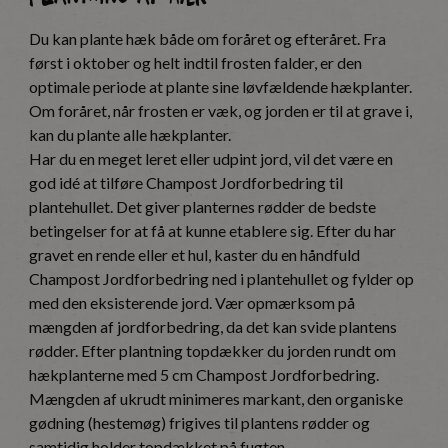
Du kan plante hæk både om foråret og efteråret. Fra
først i oktober og helt indtil frosten falder, er den
optimale periode at plante sine løvfældende hækplanter.
Om foråret, når frosten er væk, og jorden er til at grave i,
kan du plante alle hækplanter.
Har du en meget leret eller udpint jord, vil det være en
god idé at tilføre Champost Jordforbedring til
plantehullet. Det giver planternes rødder de bedste
betingelser for at få at kunne etablere sig. Efter du har
gravet en rende eller et hul, kaster du en håndfuld
Champost Jordforbedring ned i plantehullet og fylder op
med den eksisterende jord. Vær opmærksom på
mængden af jordforbedring, da det kan svide plantens
rødder. Efter plantning topdækker du jorden rundt om
hækplanterne med 5 cm Champost Jordforbedring.
Mængden af ukrudt minimeres markant, den organiske
gødning (hestemøg) frigives til plantens rødder og
samtidig holder topdækket på fugten.