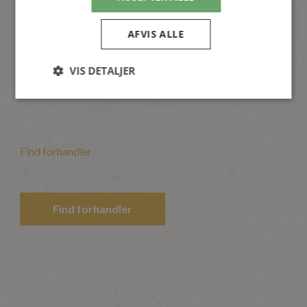
Der kan nemt dukke flere spørgsmål op, når du anvender
Champost Jordforbedring. Hvorfor holder det på
AFVIS ALLE
fugten? Kan forårsløgene godt komme op i gennem og
hvorfor er der hvid skimmel i jordforbedringen? Alt dette
og meget mere kan du finde svar på siden:
Alt om
VIS DETALJER
Champost Jordforbedring
Find forhandler
Find forhandler