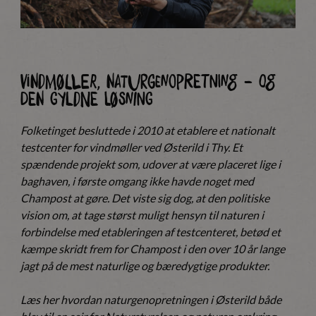
Vindmøller, naturgenopretning – og
den gyldne løsning
Folketinget besluttede i 2010 at etablere et nationalt
testcenter for vindmøller ved Østerild i Thy. Et
spændende projekt som, udover at være placeret lige i
baghaven, i første omgang ikke havde noget med
Champost at gøre. Det viste sig dog, at den politiske
vision om, at tage størst muligt hensyn til naturen i
forbindelse med etableringen af testcenteret, betød et
kæmpe skridt frem for Champost i den over 10 år lange
jagt på de mest naturlige og bæredygtige produkter.
Læs her hvordan naturgenopretningen i Østerild både