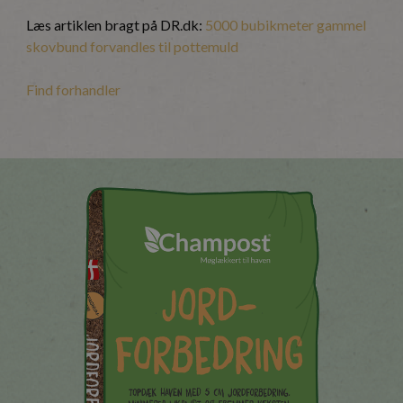
Læs artiklen bragt på DR.dk:
5000 bubikmeter gammel
skovbund forvandles til pottemuld
Find forhandler