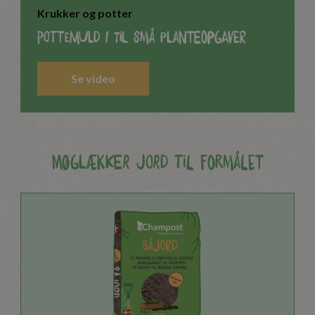
Krukker og potter
Pottemuld i til små planteopgaver
Se video
Møglækker jord til formålet