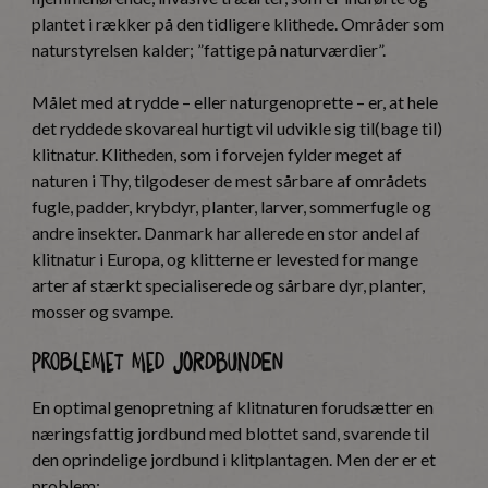
plantet i rækker på den tidligere klithede. Områder som
naturstyrelsen kalder; ”fattige på naturværdier”.
Målet med at rydde – eller naturgenoprette – er, at hele
det ryddede skovareal hurtigt vil udvikle sig til(bage til)
klitnatur. Klitheden, som i forvejen fylder meget af
naturen i Thy, tilgodeser de mest sårbare af områdets
fugle, padder, krybdyr, planter, larver, sommerfugle og
andre insekter. Danmark har allerede en stor andel af
klitnatur i Europa, og klitterne er levested for mange
arter af stærkt specialiserede og sårbare dyr, planter,
mosser og svampe.
Problemet med jordbunden
En optimal genopretning af klitnaturen forudsætter en
næringsfattig jordbund med blottet sand, svarende til
den oprindelige jordbund i klitplantagen. Men der er et
problem: