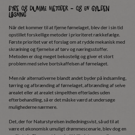
Dyre og dumme metoder – og en gylden
løsning
Når det kommer til at fjerne førnelaget, blev der i sin tid
opstillet forskellige metoder i prioriteret rækkefælge.
Første prioritet var et forslag om at rydde mekanisk med
skrælning og fjernelse af tørv og næringsstoffer.
Metoden er dog meget bekostelig og giver et stort
problem med selve bortskaffelsen af førnelaget.
Men når alternativerne blandt andet byder på indsamling,
tørring og afbrænding af førnelaget, afbrænding af selve
arealet eller at arealet simpelthen efterlades uden
efterbehandling, så er det måske værd at undersøge
mulighederne nærmere.
Det, der for Naturstyrelsen indledningsvist, så ud til at
være et økonomisk umuligt drømmescenarie, blev dog en