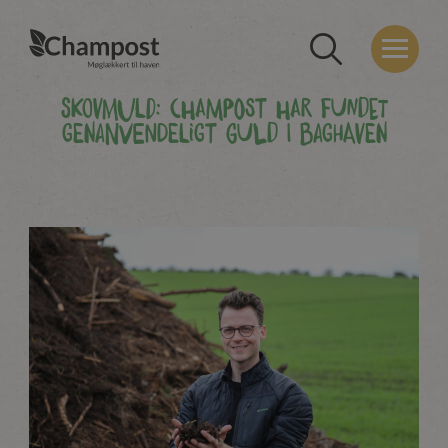
Skovmuld: Champost har fundet
genanvendeligt guld i baghaven