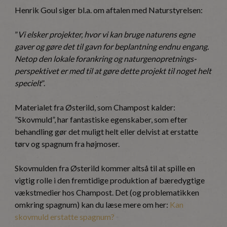
Henrik Goul siger bl.a. om aftalen med Naturstyrelsen:
”
Vi elsker projekter, hvor vi kan bruge naturens egne
gaver og gøre det til gavn for beplantning endnu engang.
Netop den lokale forankring og naturgenopretnings-
perspektivet er med til at gøre dette projekt til noget helt
specielt
”.
Materialet fra Østerild, som Champost kalder:
”Skovmuld”, har fantastiske egenskaber, som efter
behandling gør det muligt helt eller delvist at erstatte
tørv og spagnum fra højmoser.
Skovmulden fra Østerild kommer altså til at spille en
vigtig rolle i den fremtidige produktion af bæredygtige
vækstmedier hos Champost. Det (og problematikken
omkring spagnum) kan du læse mere om her:
Kan
skovmuld erstatte spagnum?