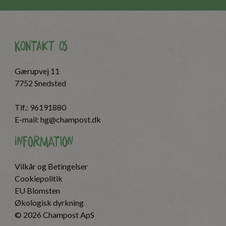
Kontakt os
Gærupvej 11
7752 Snedsted
Tlf.:
96191880
E-mail:
hg@champost.dk
Information
Vilkår og Betingelser
Cookiepolitik
EU Blomsten
Økologisk dyrkning
© 2026 Champost ApS