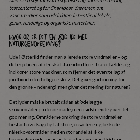
blev til en sejr for Naturstyrelsen og naturen omkring
testcenteret og for Champost-drømmen om
vækstmedier, som udelukkende består af lokale,
genanvendelige og organiske materialer.
Hvorfor er det en god ide med
naturgenopretning?
Ude i Østerild finder man allerede store vindmøller – og
det er planen, at der skal stå endnu flere. Træer fældes og
ind kører store maskiner, som fjerner det øverste lag af
jordbund i den tidligere skov. Det giver god mening for
den grønne vindenergi, men giver det mening for naturen?
Det lyder måske brutalt sådan at ’ødelægge’
skovområder på denne måde, men i sidste ende giver det
god mening. Områderne omkring de store vindmøller
består hovedsageligt af store, ensartede og lukkede
nåleskovsområder med en stor andel af ikke
hjemmehørende, invasive træarter, som er indførte og