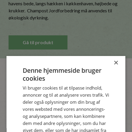
havens bede, langs hækken i køkkenhaven, højbede og
krukker. Champost Jordforbedring må anvendes til
økologisk dyrkning.
Gå til produkt
×
Denne hjemmeside bruger
cookies
Meget mere spagnumfri
Vi bruger cookies til at tilpasse indhold,
annoncer og til at analysere vores trafik. Vi
deler også oplysninger om din brug af
vores websted med vores annoncerings-
og analysepartnere, som kan kombinere
dem med andre oplysninger, som du har
givet dem, eller som de har indsamlet fra