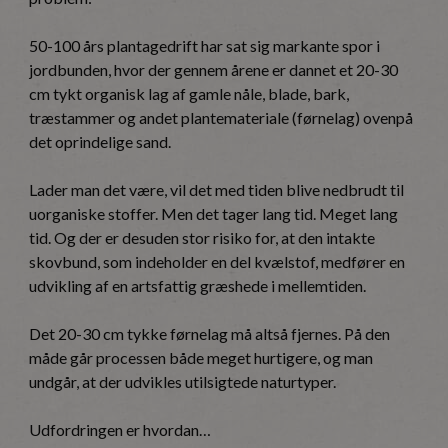
50-100 års plantagedrift har sat sig markante spor i
jordbunden, hvor der gennem årene er dannet et 20-30
cm tykt organisk lag af gamle nåle, blade, bark,
træstammer og andet plantemateriale (førnelag) ovenpå
det oprindelige sand.
Lader man det være, vil det med tiden blive nedbrudt til
uorganiske stoffer. Men det tager lang tid. Meget lang
tid. Og der er desuden stor risiko for, at den intakte
skovbund, som indeholder en del kvælstof, medfører en
udvikling af en artsfattig græshede i mellemtiden.
Det 20-30 cm tykke førnelag må altså fjernes. På den
måde går processen både meget hurtigere, og man
undgår, at der udvikles utilsigtede naturtyper.
Udfordringen er hvordan…