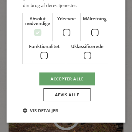
din brug af deres tjenester.
Absolut
Ydeevne
Målretning
nødvendige
Kan skovmuld fra Østerild erstatte
spagnum?
Funktionalitet
Uklassificerede
Læs artiklen
ACCEPTER ALLE
AFVIS ALLE
VIS DETALJER