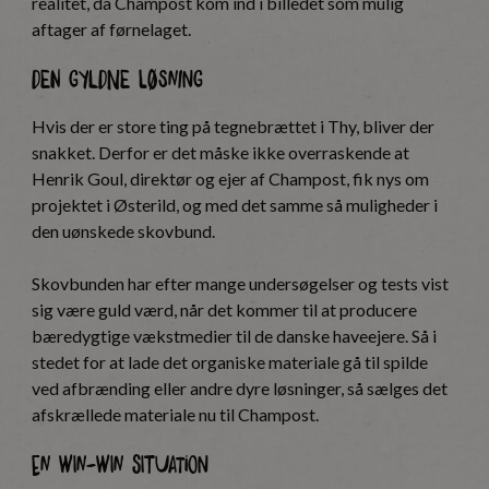
realitet, da Champost kom ind i billedet som mulig
aftager af førnelaget.
Den gyldne løsning
Hvis der er store ting på tegnebrættet i Thy, bliver der
snakket. Derfor er det måske ikke overraskende at
Henrik Goul, direktør og ejer af Champost, fik nys om
projektet i Østerild, og med det samme så muligheder i
den uønskede skovbund.
Skovbunden har efter mange undersøgelser og tests vist
sig være guld værd, når det kommer til at producere
bæredygtige vækstmedier til de danske haveejere. Så i
stedet for at lade det organiske materiale gå til spilde
ved afbrænding eller andre dyre løsninger, så sælges det
afskrællede materiale nu til Champost.
En win-win situation