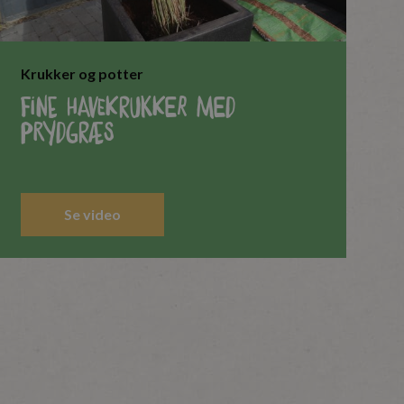
Krukker og potter
Fine havekrukker med
prydgræs
Se video