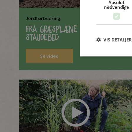
Absolut
nødvendige
Jordforbedring
Fra græsplæne til nyt
staudebed
VIS DETALJER
Se video