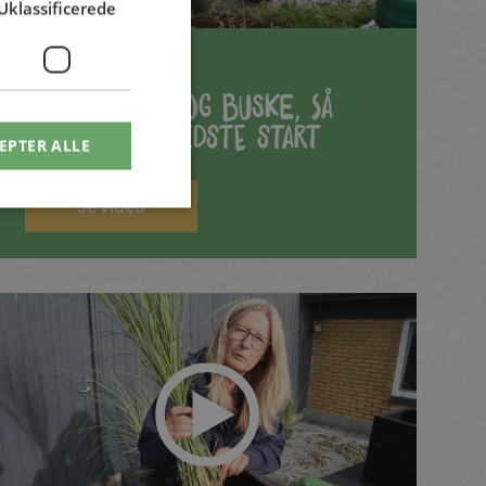
Uklassificerede
Træer og hække
Plant træer og buske, så
de får den bedste start
EPTER ALLE
Se video