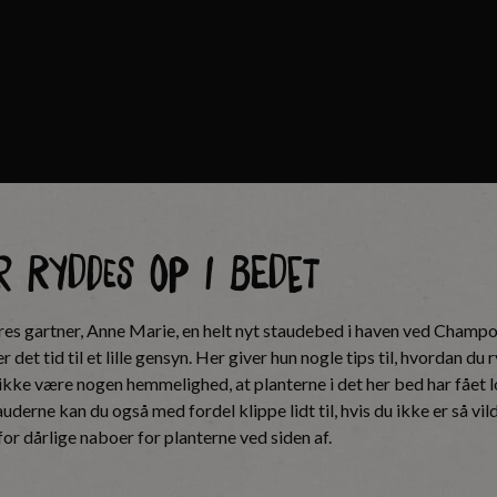
 ryddes op i bedet
res gartner, Anne Marie, en helt nyt staudebed i haven ved Champos
det tid til et lille gensyn. Her giver hun nogle tips til, hvordan du r
ikke være nogen hemmelighed, at planterne i det her bed har fået lo
derne kan du også med fordel klippe lidt til, hvis du ikke er så vi
t for dårlige naboer for planterne ved siden af.