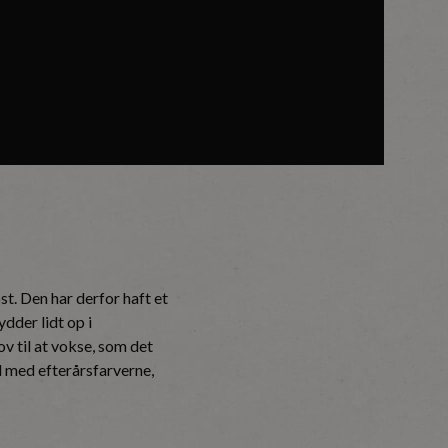
t. Den har derfor haft et
ydder lidt op i
v til at vokse, som det
ld med efterårsfarverne,