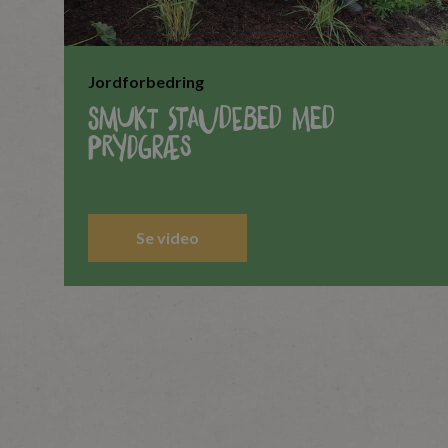
Jordforbedring
Smukt staudebed med
prydgræs
Se video