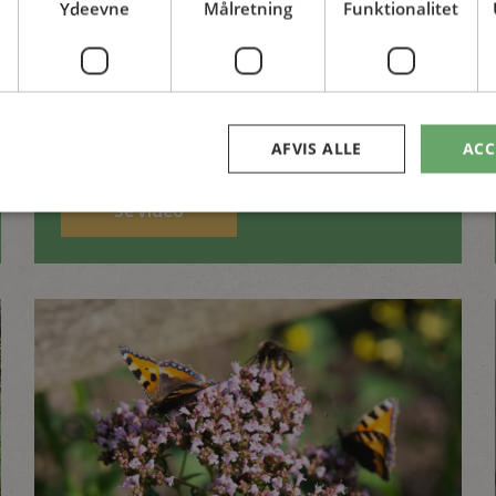
Ydeevne
Målretning
Funktionalitet
Jordforbedring
Inspiration til et nyt
staudebed
AFVIS ALLE
ACC
Se video