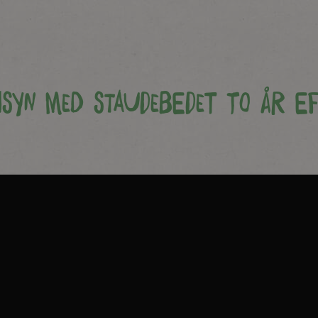
nsyn med staudebedet to år ef