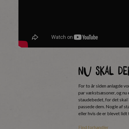
Nu skal der
For to år siden anlagde vo
par vækstsæsoner, og nu er 
staudebedet, for det skal 
passede dem. Nogle af stau
eller hvis de er blevet lid
Find forhandler