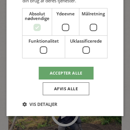
din brug af deres tjenester.
Absolut
Ydeevne
Målretning
nødvendige
Jordforbedring
Topdæk dit bed med jordforbedring om
efteråret
Funktionalitet
Uklassificerede
Se video
ACCEPTER ALLE
AFVIS ALLE
VIS DETALJER