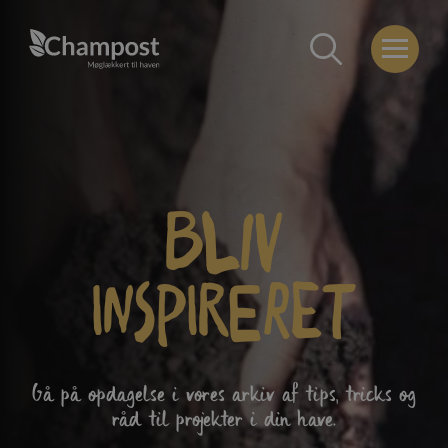
Bliv
inspireret
Gå på opdagelse i vores arkiv af tips, tricks og
råd til projekter i din have.