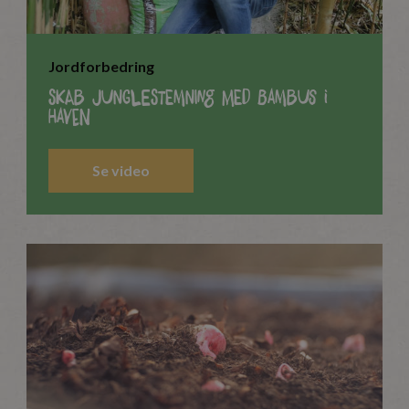
Jordforbedring
Skab junglestemning med bambus i
haven
Se video