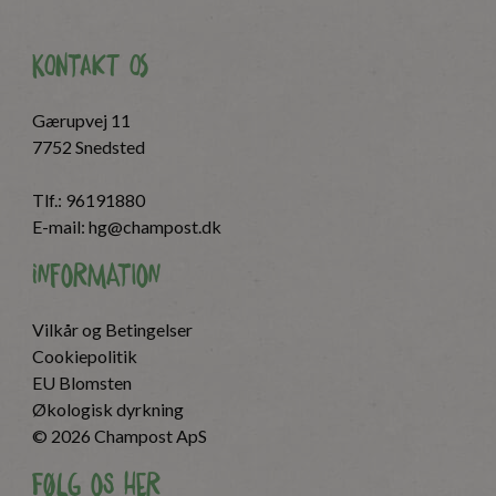
Kontakt os
Gærupvej 11
7752 Snedsted
Tlf.:
96191880
E-mail:
hg@champost.dk
Information
Vilkår og Betingelser
Cookiepolitik
EU Blomsten
Økologisk dyrkning
© 2026 Champost ApS
Følg os her