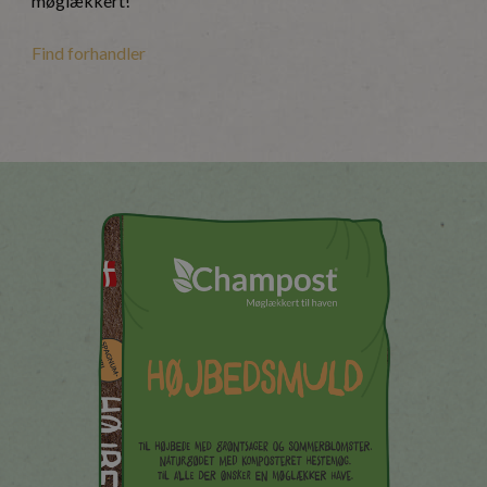
møglækkert!
Find forhandler