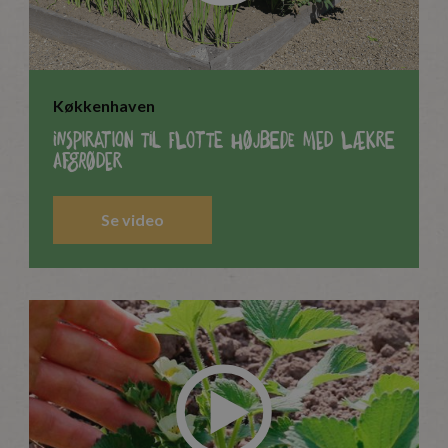
Køkkenhaven
Inspiration til flotte højbede med lækre
afgrøder
Se video