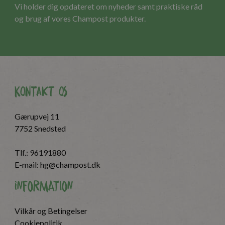
Vi holder dig opdateret om nyheder samt praktiske råd
og brug af vores Champost produkter.
Kontakt os
Gærupvej 11
7752 Snedsted
Tlf.:
96191880
E-mail:
hg@champost.dk
Information
Vilkår og Betingelser
Cookiepolitik