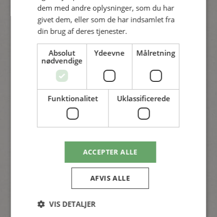
dem med andre oplysninger, som du har
givet dem, eller som de har indsamlet fra
din brug af deres tjenester.
Absolut
Ydeevne
Målretning
Køkkenhaven
nødvendige
Blomster i køkkenhaven med Janne
Funktionalitet
Uklassificerede
Se video
ACCEPTER ALLE
AFVIS ALLE
VIS DETALJER