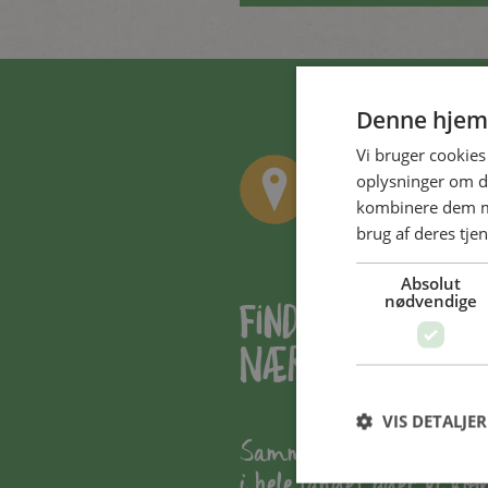
Denne hjem
Vi bruger cookies 
oplysninger om d
kombinere dem me
brug af deres tjen
Absolut
nødvendige
Find vores prod
nærheden af di
VIS DETALJER
Sammen med vores forh
i hele landet yder vi ko