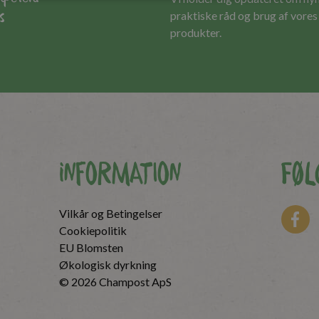
s
praktiske råd og brug af vore
produkter.
Information
Føl
Vilkår og Betingelser
Cookiepolitik
EU Blomsten
Økologisk dyrkning
© 2026 Champost ApS