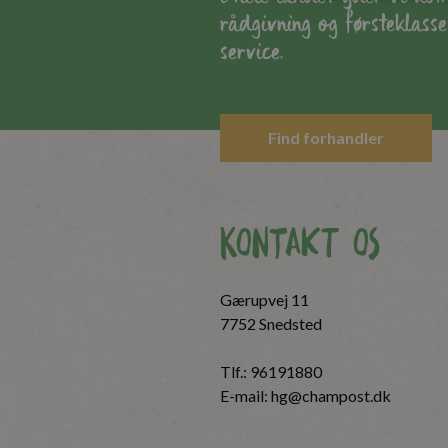
rådgivning og førsteklasse
service.
Find forhandler
Kontakt os
Gærupvej 11
7752 Snedsted
Tlf.:
96191880
E-mail:
hg@champost.dk