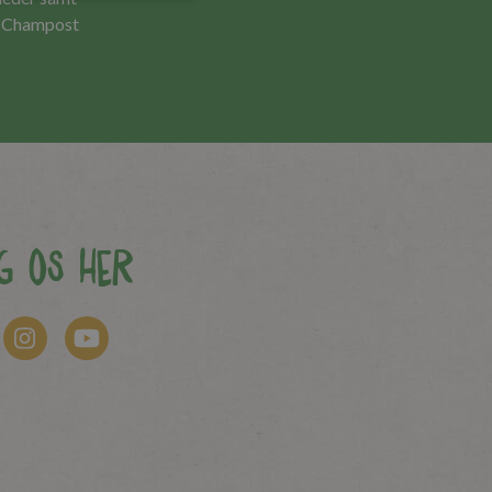
s Champost
g os her