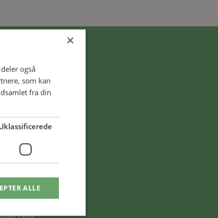
×
i deler også
rtnere, som kan
dsamlet fra din
Uklassificerede
dsmail
EPTER ALLE
heder samt