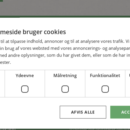
meside bruger cookies
til at tilpasse indhold, annoncer og til at analysere vores trafik. V
in brug af vores websted med vores annoncerings- og analysepa
d andre oplysninger, som du har givet dem, eller som de har in
ester.
Ydeevne
Målretning
Funktionalitet
ukter i
g
Tilmeld nyhe
AFVIS ALLE
ACC
andlere
mpetent
Vi holder dig opdateret om ny